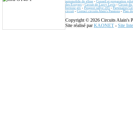
automobile de glisse
-
Conseil et preparation pilot
des Ecuyers
-
Circuit de Lurcy Levis
-
Circuit d
bertone gtv
-
Peugeot rallye 205
-
Partenaires Cir
circuit
-
Contact circuits Alain's Passions
-
Plan de
Copyright © 2026 Circuits Alain's P
Site réalisé par
KAONET
-
Site Int