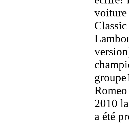
voiture
Classic
Lambor
version)
champio
groupe1
Romeo q
2010 la
a été p