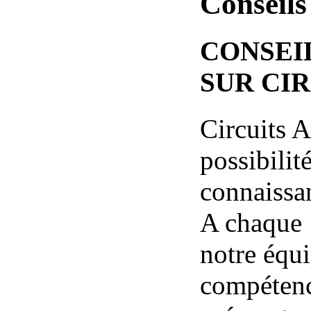
Conseils
CONSEI
SUR CI
Circuits 
possibilit
connaissan
A chaque s
notre équi
compétenc