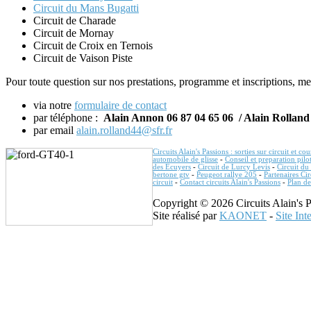
Circuit du Mans Bugatti
Circuit de Charade
Circuit de Mornay
Circuit de Croix en Ternois
Circuit de Vaison Piste
Pour toute question sur nos prestations, programme et inscriptions, me
via notre
formulaire de contact
par téléphone :
Alain Annon 06 87 04 65 06 / Alain Rolland
par email
alain.rolland44@sfr.fr
Circuits Alain's Passions : sorties sur circuit et co
automobile de glisse
-
Conseil et preparation pilot
des Ecuyers
-
Circuit de Lurcy Levis
-
Circuit d
bertone gtv
-
Peugeot rallye 205
-
Partenaires Cir
circuit
-
Contact circuits Alain's Passions
-
Plan de
Copyright © 2026 Circuits Alain's P
Site réalisé par
KAONET
-
Site Int