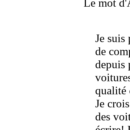
Le mot d'
Je suis
de comp
depuis 
voiture
qualité
Je croi
des voi
écrire!