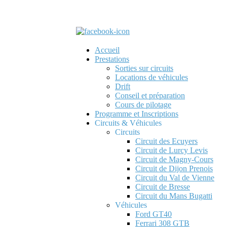
Accueil
Prestations
Sorties sur circuits
Locations de véhicules
Drift
Conseil et préparation
Cours de pilotage
Programme et Inscriptions
Circuits & Véhicules
Circuits
Circuit des Ecuyers
Circuit de Lurcy Levis
Circuit de Magny-Cours
Circuit de Dijon Prenois
Circuit du Val de Vienne
Circuit de Bresse
Circuit du Mans Bugatti
Véhicules
Ford GT40
Ferrari 308 GTB