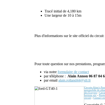
Tracé initial de 4,180 km
Une largeur de 10 à 15m
Plus d'informations sur le site officiel du circuit
Pour toute question sur nos prestations, program
via notre
formulaire de contact
par téléphone :
Alain Annon 06 87 04 6
par email
alain.rolland44@sfr.fr
Circuits Alain's Pas
automobile de glis
des Ecuyers
-
Circu
bertone gtv
-
Peuge
circuit
-
Contact cir
Copyright © 20