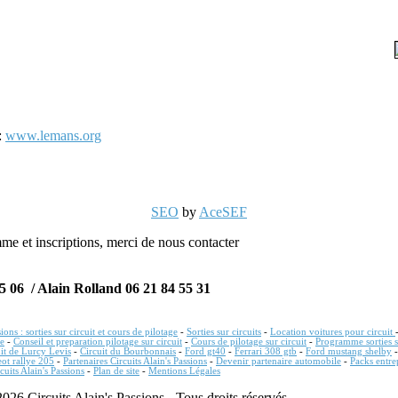
 :
www.lemans.org
SEO
by
AceSEF
me et inscriptions, merci de nous contacter
5 06 / Alain Rolland 06 21 84 55 31
sions : sorties sur circuit et cours de pilotage
-
Sorties sur circuits
-
Location voitures pour circuit
se
-
Conseil et preparation pilotage sur circuit
-
Cours de pilotage sur circuit
-
Programme sorties s
it de Lurcy Levis
-
Circuit du Bourbonnais
-
Ford gt40
-
Ferrari 308 gtb
-
Ford mustang shelby
ot rallye 205
-
Partenaires Circuits Alain's Passions
-
Devenir partenaire automobile
-
Packs entre
cuits Alain's Passions
-
Plan de site
-
Mentions Légales
26 Circuits Alain's Passions - Tous droits réservés