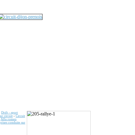
-
Drift - sport
ur circuit
-
Circuit
-
Alfa romeo
prises conduite sur